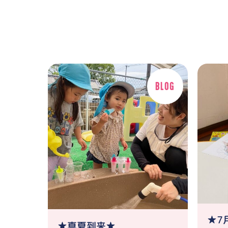
★7
★真夏到来★